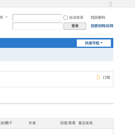
切
换
名
自动登录
找回密码
到
宽
我要招聘/应聘
登录
版
快捷导航
订阅
版块/圈子
作者
回复/查看
最后发表